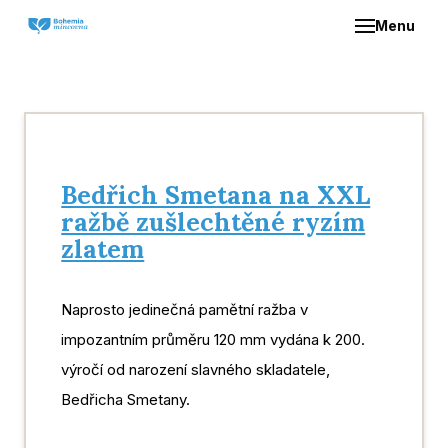
Menu
ÚVO
O NÁ
NAŠE
Bedřich Smetana na XXL
ražbě zušlechtěné ryzím
Z
zlatem
S
Naprosto jedinečná pamětní ražba v
DIST
impozantním průměru 120 mm vydána k 200.
výročí od narození slavného skladatele,
KON
Bedřicha Smetany.