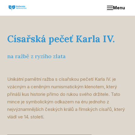
Menu
ÚVO
O NÁ
Císařská pečeť Karla IV.
NAŠE
na ražbě z ryzího zlata
Z
S
Unikátní pamětní ražba s císařskou pečetí Karla IV. je
vzácným a ceněným numismatickým klenotem, který
přináší kus historie přímo do rukou svého držitele. Tato
DIST
mince je symbolickým odkazem na éru jednoho z
nejvýznamnějších českých králů a římských císařů, který
KON
vládl ve 14. století.