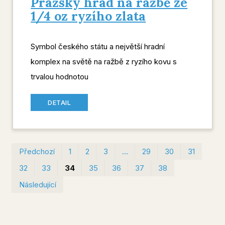
Pražský hrad na ražbě ze
1/4 oz ryzího zlata
Symbol českého státu a největší hradní
komplex na světě na ražbě z ryzího kovu s
trvalou hodnotou
DETAIL
Prvn
Po
Předchozí
1
2
3
…
29
30
31
32
33
34
35
36
37
38
Následující