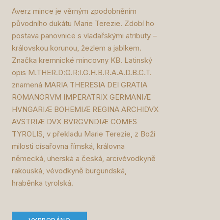
Averz mince je věrným zpodobněním
původního dukátu Marie Terezie. Zdobí ho
postava panovnice s vladařskými atributy –
královskou korunou, žezlem a jablkem.
Značka kremnické mincovny KB. Latinský
opis M.THER.D:G.R:I.G.H.B.R.A.A.D.B.C.T.
znamená MARIA THERESIA DEI GRATIA
ROMANORVM IMPERATRIX GERMANIÆ
HVNGARIÆ BOHEMIÆ REGINA ARCHIDVX
AVSTRIÆ DVX BVRGVNDIÆ COMES
TYROLIS, v překladu Marie Terezie, z Boží
milosti císařovna římská, královna
německá, uherská a česká, arcivévodkyně
rakouská, vévodkyně burgundská,
hraběnka tyrolská.