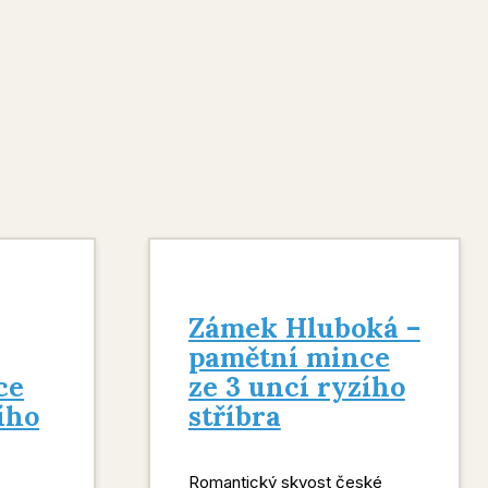
Zámek Hluboká –
pamětní mince
ce
ze 3 uncí ryzího
ího
stříbra
Romantický skvost české