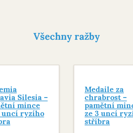
Všechny ražby
emia
Medaile za
via Silesia –
chrabrost –
ětní mince
pamětní min
 uncí ryzího
ze 3 uncí ryz
bra
stříbra