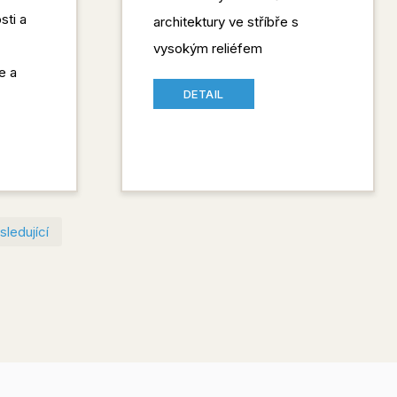
sti a
architektury ve stříbře s
vysokým reliéfem
e a
DETAIL
První
Poslední
sledující