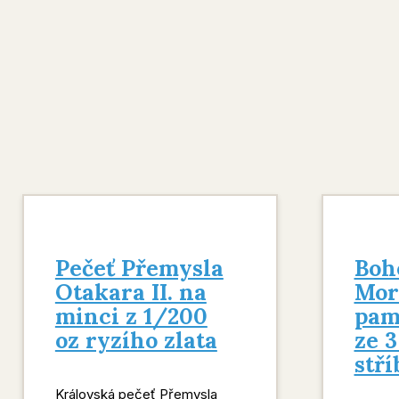
Pečeť Přemysla
Boh
Otakara II. na
Mora
minci z 1/200
pam
oz ryzího zlata
ze 3
stří
Královská pečeť Přemysla