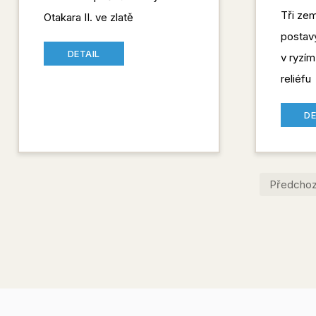
Tři zem
Otakara II. ve zlatě
postav
DETAIL
v ryzím
reliéfu
DE
Předchoz