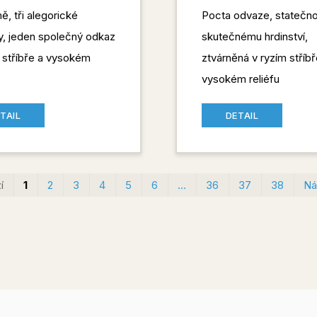
ě, tři alegorické
Pocta odvaze, statečno
y, jeden společný odkaz
skutečnému hrdinství,
 stříbře a vysokém
ztvárněná v ryzím stříbř
vysokém reliéfu
TAIL
DETAIL
í
1
2
3
4
5
6
…
36
37
38
Ná