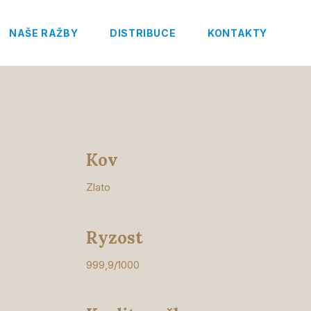
NAŠE RAŽBY
DISTRIBUCE
KONTAKTY
Kov
Zlato
Ryzost
999,9/1000