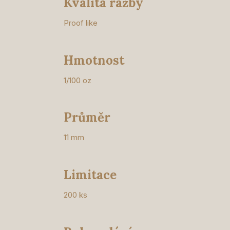
Kvalita ražby
Proof like
Hmotnost
1/100 oz
Průměr
11 mm
Limitace
200 ks