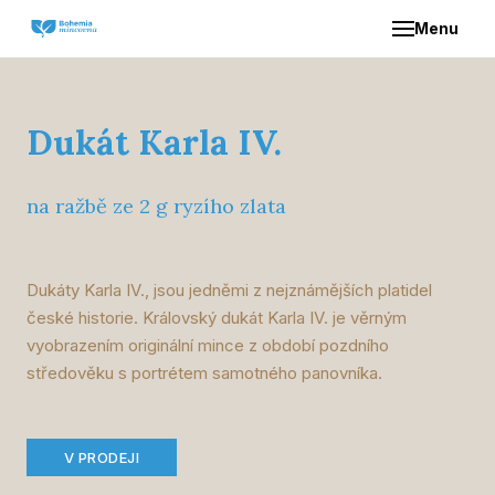
Menu
ÚVO
O NÁ
Dukát Karla IV.
NAŠE
na ražbě ze 2 g ryzího zlata
Z
S
Dukáty Karla IV., jsou jedněmi z nejznámějších platidel
české historie. Královský dukát Karla IV. je věrným
vyobrazením originální mince z období pozdního
DIST
středověku s portrétem samotného panovníka.
KON
V PRODEJI