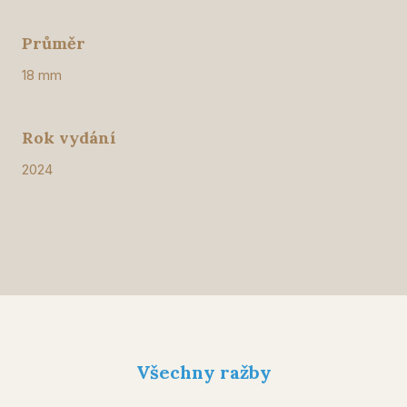
Průměr
18 mm
Rok vydání
2024
Všechny ražby