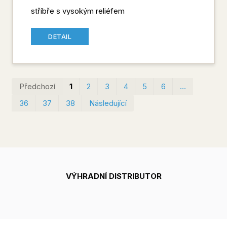
stříbře s vysokým reliéfem
DETAIL
První
Pos
Předchozí
1
2
3
4
5
6
…
36
37
38
Následující
VÝHRADNÍ DISTRIBUTOR