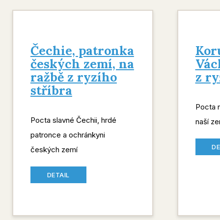
Čechie, patronka
Kor
českých zemí, na
Vác
ražbě z ryzího
z ry
stříbra
Pocta 
Pocta slavné Čechii, hrdé
naší ze
patronce a ochránkyni
DE
českých zemí
DETAIL