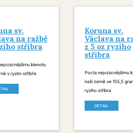
una sv.
Koruna sv.
lava na ražbě
Václava na r
zího stříbra
z 5 oz ryzího
stříbra
nejvzácnějšímu klenotu
Pocta nejvzácnějšímu k
mě v ryzím stříbře
naší země ve 155,5 gr
TAIL
ryzího stříbra
DETAIL