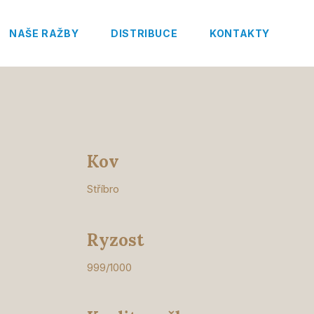
NAŠE RAŽBY
DISTRIBUCE
KONTAKTY
Kov
Stříbro
Ryzost
999/1000