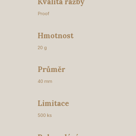
Kvalita ražby
Proof
Hmotnost
20 g
Průměr
40 mm
Limitace
500 ks