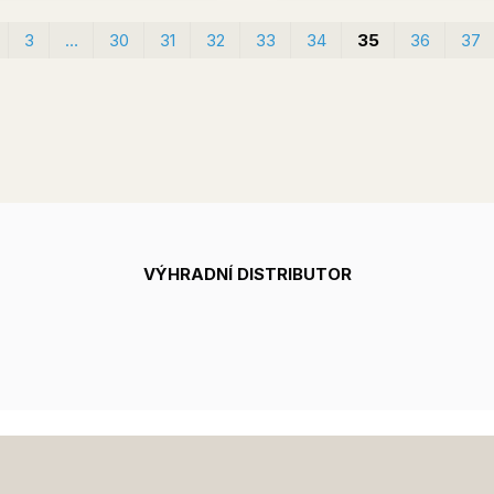
3
…
30
31
32
33
34
35
36
37
VÝHRADNÍ DISTRIBUTOR