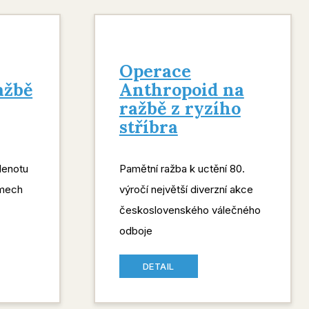
Operace
ažbě
Anthropoid na
ražbě z ryzího
stříbra
lenotu
Pamětní ražba k uctění 80.
amech
výročí největší diverzní akce
československého válečného
odboje
DETAIL