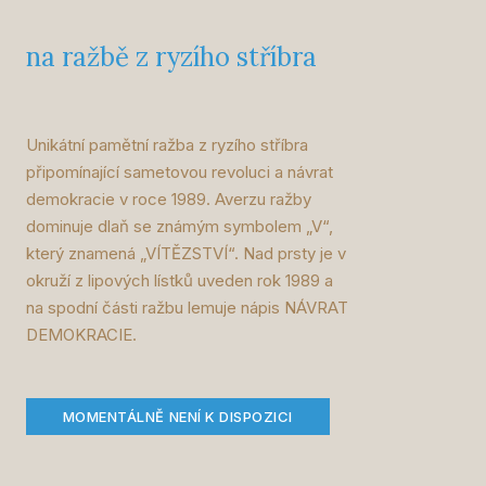
na ražbě z ryzího stříbra
Unikátní pamětní ražba z ryzího stříbra
připomínající sametovou revoluci a návrat
demokracie v roce 1989. Averzu ražby
dominuje dlaň se známým symbolem „V“,
který znamená „VÍTĚZSTVÍ“. Nad prsty je v
okruží z lipových lístků uveden rok 1989 a
na spodní části ražbu lemuje nápis NÁVRAT
DEMOKRACIE.
MOMENTÁLNĚ NENÍ K DISPOZICI