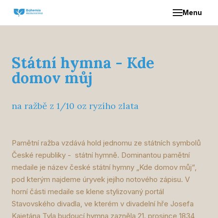
Menu
ÚVO
O NÁ
Státní hymna - Kde
domov můj
NAŠE
na ražbě z 1/10 oz ryzího zlata
Z
S
Pamětní ražba vzdává hold jednomu ze státních symbolů
České republiky - státní hymně. Dominantou pamětní
DIST
medaile je název české státní hymny „Kde domov můj“,
pod kterým najdeme úryvek jejího notového zápisu. V
KON
horní části medaile se klene stylizovaný portál
Stavovského divadla, ve kterém v divadelní hře Josefa
Kajetána Tyla budoucí hymna zazněla 21. prosince 1834