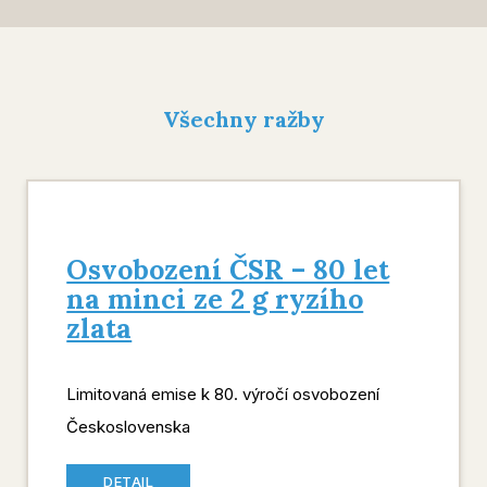
Všechny ražby
Osvobození ČSR – 80 let
na minci ze 2 g ryzího
zlata
Limitovaná emise k 80. výročí osvobození
Československa
DETAIL