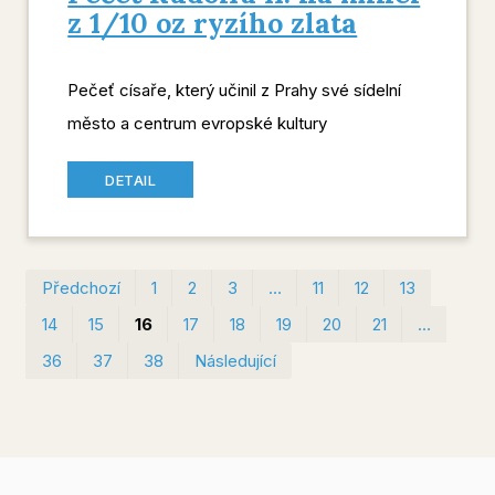
z 1/10 oz ryzího zlata
Pečeť císaře, který učinil z Prahy své sídelní
město a centrum evropské kultury
DETAIL
Prvn
Pos
Předchozí
1
2
3
…
11
12
13
14
15
16
17
18
19
20
21
…
36
37
38
Následující