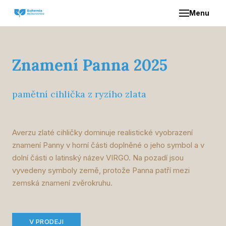
Menu
ÚVO
O NÁ
Znamení Panna 2025
NAŠE
pamětní cihlička z ryzího zlata
Z
S
Averzu zlaté cihličky dominuje realistické vyobrazení
znamení Panny v horní části doplněné o jeho symbol a v
dolní části o latinský název VIRGO. Na pozadí jsou
DIST
vyvedeny symboly země, protože Panna patří mezi
zemská znamení zvěrokruhu.
KON
V PRODEJI