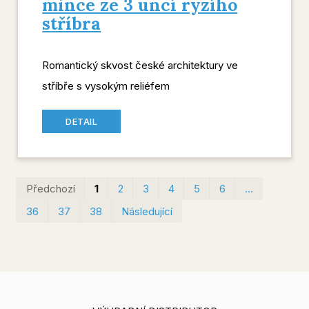
mince ze 3 uncí ryzího
stříbra
Romantický skvost české architektury ve
stříbře s vysokým reliéfem
DETAIL
První
Pos
Předchozí
1
2
3
4
5
6
…
36
37
38
Následující