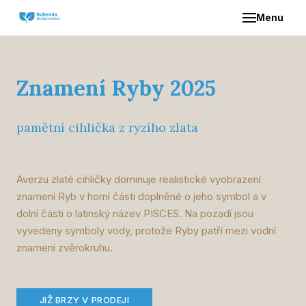
Menu
ÚVO
O NÁ
Znamení Ryby 2025
NAŠE
pamětní cihlička z ryzího zlata
Z
S
Averzu zlaté cihličky dominuje realistické vyobrazení
znamení Ryb v horní části doplněné o jeho symbol a v
dolní části o latinský název PISCES. Na pozadí jsou
DIST
vyvedeny symboly vody, protože Ryby patří mezi vodní
znamení zvěrokruhu.
KON
JIŽ BRZY V PRODEJI