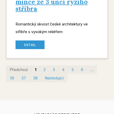
mince ze 3 uncí ryzího
stříbra
Romantický skvost české architektury ve
stříbře s vysokým reliéfem
DETAIL
První
Pos
Předchozí
1
2
3
4
5
6
…
36
37
38
Následující